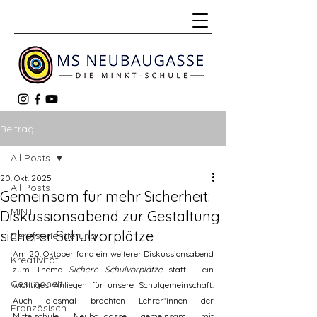
Beitrag
All Posts
20. Okt. 2025
All Posts
Gemeinsam für mehr Sicherheit:
MINT
Diskussionsabend zur Gestaltung
sicherer Schulvorplätze
Berufsorientierung
Am 20. Oktober fand ein weiterer Diskussionsabend 
Kreativität
zum Thema 
Sichere Schulvorplätze
 statt – ein 
Gesundheit
wichtiges Anliegen für unsere Schulgemeinschaft. 
Auch diesmal brachten Lehrer*innen der 
Französisch
Mittelschule Neubaugasse gemeinsam mit 