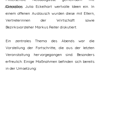
Aktuelles
Direktorin Julia Eckelhart wertvolle Ideen ein. In 
einem offenen Austausch wurden diese mit Eltern, 
Vertreterinnen der Wirtschaft sowie 
Bezirksvorsteher Markus Reiter diskutiert.
Ein zentrales Thema des Abends war die 
Vorstellung der Fortschritte, die aus der letzten 
Veranstaltung hervorgegangen sind. Besonders 
erfreulich: Einige Maßnahmen befinden sich bereits 
in der Umsetzung: