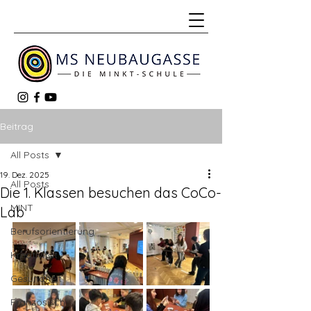
Beitrag
All Posts
19. Dez. 2025
All Posts
Die 1. Klassen besuchen das CoCo-
MINT
Lab
Berufsorientierung
Kreativität
Gesundheit
Französisch