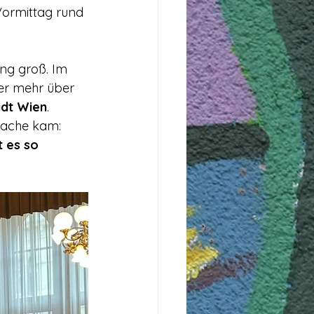
Vormittag rund 
ng groß. Im 
er mehr über 
adt Wien
. 
rache kam: 
 es so 