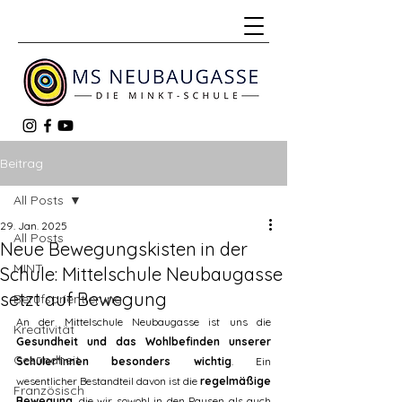
Beitrag
All Posts
29. Jan. 2025
All Posts
Neue Bewegungskisten in der
MINT
Schule: Mittelschule Neubaugasse
setzt auf Bewegung
Berufsorientierung
An der Mittelschule Neubaugasse ist uns die 
Kreativität
Gesundheit und das Wohlbefinden unserer 
Gesundheit
Schüler*innen besonders wichtig
. Ein 
wesentlicher Bestandteil davon ist die 
regelmäßige 
Französisch
Bewegung
, die wir sowohl in den Pausen als auch 