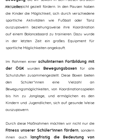
Aktuelles
im Unterricht gezielt fördern. In den Pausen haben 
die Kinder die Möglichkeit, sich durch verschiedene 
sportliche Aktivitäten wie Fußball oder Tanz 
auszupowern beziehungsweise ihre Koordination 
auf einem Balanceboard zu trainieren. Dazu wurde 
in der letzten Zeit ein großes Equipment für 
sportliche Möglichkeiten angekauft.
Im Rahmen einer 
schulinternen Fortbildung mit 
der ÖGK
 wurden 
Bewegungsboxen
 für alle 
Schulstufen zusammengestellt. Diese Boxen bieten 
den Schüler*innen eine Vielzahl an 
Bewegungsmöglichkeiten, von Koordinationsspielen 
bis hin zu Jonglage, und ermöglichen es den 
Kindern und Jugendlichen, sich auf gesunde Weise 
auszupowern.
Durch diese Maßnahmen möchten wir nicht nur die 
Fitness unserer Schüler*innen fördern
, sondern 
ihnen auch 
langfristig die Bedeutung von 