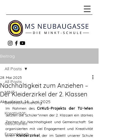
Beitrag
All Posts
28. Mai 2025
All Posts
Nachhaltigkeit zum Anziehen –
MINT
Der Kleiderzirkel der 2. Klassen
Aktualisiert:
14. Juni 2025
Berufsorientierung
Im Rahmen des 
CirKuS-Projekts der TU-Wien
Kreativität
setzten die Schüler*innen der 2. Klassen ein starkes 
Zeichen für Nachhaltigkeit und Gemeinschaft: Sie 
Gesundheit
organisierten mit viel Engagement und Kreativität 
Französisch
einen 
Kleiderzirkel
, der im Salettl unserer Schule 